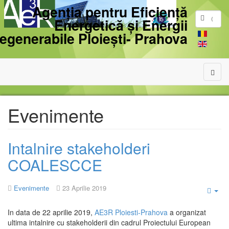
Agenția pentru Eficiență
Energetică și Energii
egenerabile Ploiești- Prahova
Evenimente
Intalnire stakeholderi
COALESCCE
Evenimente
23 Aprilie 2019
Emp
In data de 22 aprilie 2019,
AE3R Ploiesti-Prahova
a organizat
ultima intalnire cu stakeholderii din cadrul Proiectului European