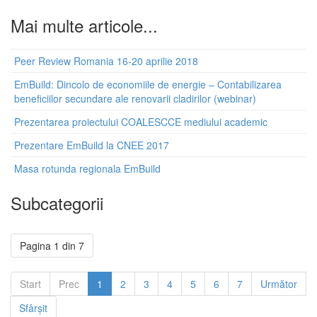
Mai multe articole...
Peer Review Romania 16-20 aprilie 2018
EmBuild: Dincolo de economiile de energie – Contabilizarea
beneficiilor secundare ale renovarii cladirilor (webinar)
Prezentarea proiectului COALESCCE mediului academic
Prezentare EmBuild la CNEE 2017
Masa rotunda regionala EmBuild
Subcategorii
Pagina 1 din 7
Start
Prec
1
2
3
4
5
6
7
Următor
Sfârșit