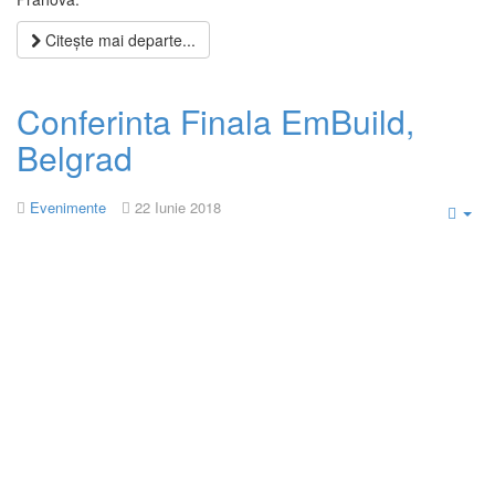
Citește mai departe...
Conferinta Finala EmBuild,
Belgrad
Evenimente
22 Iunie 2018
Emp