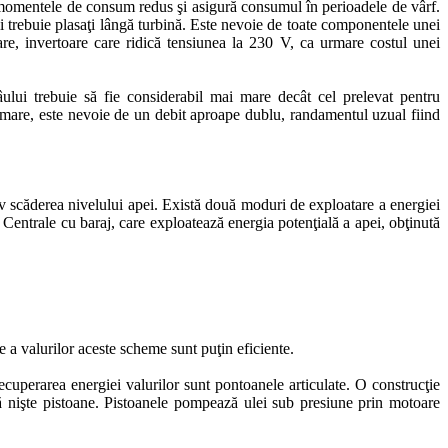
în momentele de consum redus şi asigură consumul în perioadele de vârf.
ii trebuie plasaţi lângă turbină. Este nevoie de toate componentele unei
are, invertoare care ridică tensiunea la 230 V, ca urmare costul unei
 râului trebuie să fie considerabil mai mare decât cel prelevat pentru
ormare, este nevoie de un debit aproape dublu, randamentul uzual fiind
v scăderea nivelului apei. Există două moduri de exploatare a energiei
 Centrale cu baraj, care exploatează energia potenţială a apei, obţinută
e a valurilor aceste scheme sunt puţin eficiente.
ecuperarea energiei valurilor sunt pontoanele articulate. O construcţie
ază nişte pistoane. Pistoanele pompează ulei sub presiune prin motoare