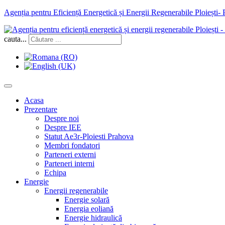
Agenția pentru Eficiență Energetică și Energii Regenerabile Ploiești-
cauta...
Acasa
Prezentare
Despre noi
Despre IEE
Statut Ae3r-Ploiesti Prahova
Membri fondatori
Parteneri externi
Parteneri interni
Echipa
Energie
Energii regenerabile
Energie solară
Energia eoliană
Energie hidraulică