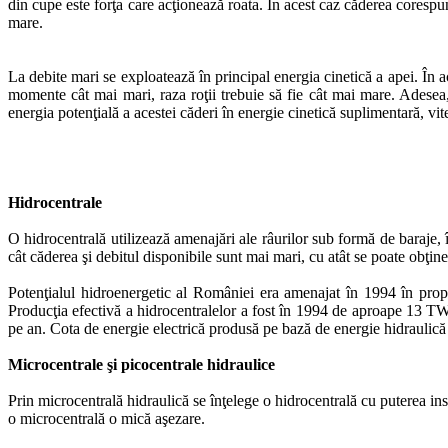
din cupe este forţa care acţionează roata. În acest caz căderea corespun
mare.
La debite mari se exploatează în principal energia cinetică a apei. În a
momente cât mai mari, raza roţii trebuie să fie cât mai mare. Adesea, 
energia potenţială a acestei căderi în energie cinetică suplimentară, vi
Hidrocentrale
O hidrocentrală utilizează amenajări ale râurilor sub formă de baraje, î
cât căderea şi debitul disponibile sunt mai mari, cu atât se poate obţin
Potenţialul hidroenergetic al României era amenajat în 1994 în prop
Producţia efectivă a hidrocentralelor a fost în 1994 de aproape 13 TW
pe an. Cota de energie electrică produsă pe bază de energie hidraulică
Microcentrale şi picocentrale hidraulice
Prin microcentrală hidraulică se înţelege o hidrocentrală cu puterea in
o microcentrală o mică aşezare.