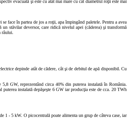
spectiv evacuată şi este cu atât mai mare cu cât diametrul roţii este mai
i se face în partea de jos a roţii, apa împingând paletele. Pentru a avea
 un stăvilar deversor, care ridică nivelul apei (căderea) şi transformă
 râului.
electrice depinde atât de cădere, cât şi de debitul de apă disponibil. Cu
 de 5,8 GW, reprezentând circa 40% din puterea instalată în România.
ual puterea instalată depăşeşte 6 GW iar producţia este de cca. 20 TWh
ă de 1 - 5 kW. O picocentrală poate alimenta un grup de câteva case, iar