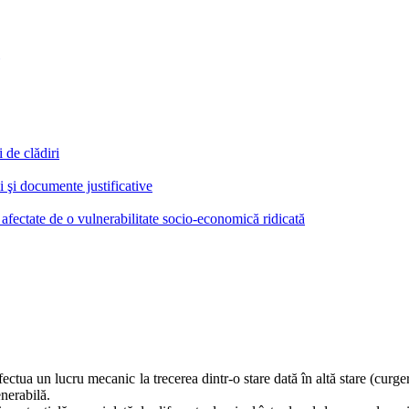
 de clădiri
i şi documente justificative
 afectate de o vulnerabilitate socio-economică ridicată
ectua un lucru mecanic la trecerea dintr-o stare dată în altă stare (curger
nerabilă.