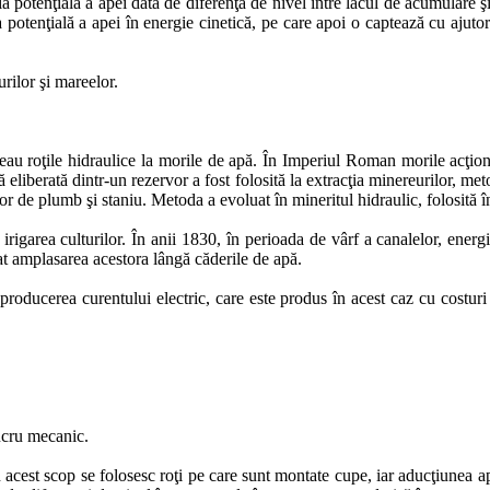
 potenţială a apei dată de diferenţa de nivel între lacul de acumulare şi
a potenţială a apei în energie cinetică, pe care apoi o captează cu ajuto
rilor şi mareelor.
loseau roţile hidraulice la morile de apă. În Imperiul Roman morile acţi
ă eliberată dintr-un rezervor a fost folosită la extracţia minereurilor, me
lor de plumb şi staniu. Metoda a evoluat în mineritul hidraulic, folosită 
irigarea culturilor. În anii 1830, în perioada de vârf a canalelor, energia
t amplasarea acestora lângă căderile de apă.
 producerea curentului electric, care este produs în acest caz cu costuri 
lucru mecanic.
n acest scop se folosesc roţi pe care sunt montate cupe, iar aducţiunea a