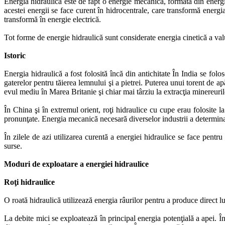
Energia hidraulică este de fapt o energie mecanică, formată din energia
acestei energii se face curent în hidrocentrale, care transformă energi
transformă în energie electrică.
Tot forme de energie hidraulică sunt considerate energia cinetică a valu
Istoric
Energia hidraulică a fost folosită încă din antichitate În India se fo
gaterelor pentru tăierea lemnului şi a pietrei. Puterea unui torent de ap
evul mediu în Marea Britanie şi chiar mai târziu la extracţia minereuri
În China şi în extremul orient, roţi hidraulice cu cupe erau folosite la 
pronunţate. Energia mecanică necesară diverselor industrii a determina
În zilele de azi utilizarea curentă a energiei hidraulice se face pentru
surse.
Moduri de exploatare a energiei hidraulice
Roţi hidraulice
O roată hidraulică utilizează energia râurilor pentru a produce direct 
La debite mici se exploatează în principal energia potenţială a apei. Î