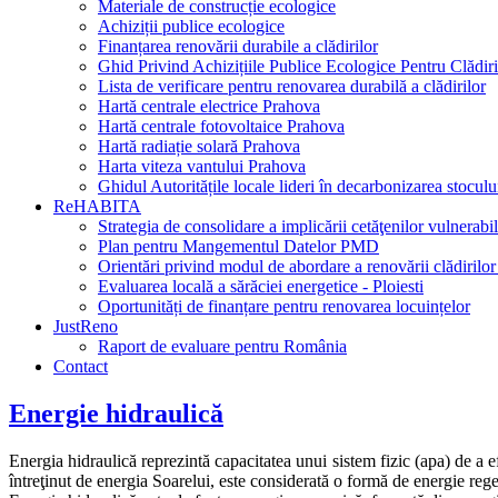
Materiale de construcție ecologice
Achiziții publice ecologice
Finanțarea renovării durabile a clădirilor
Ghid Privind Achizițiile Publice Ecologice Pentru Clădiri
Lista de verificare pentru renovarea durabilă a clădirilor
Hartă centrale electrice Prahova
Hartă centrale fotovoltaice Prahova
Hartă radiație solară Prahova
Harta viteza vantului Prahova
Ghidul Autoritățile locale lideri în decarbonizarea stocului
ReHABITA
Strategia de consolidare a implicării cetăţenilor vulnerabil
Plan pentru Mangementul Datelor PMD
Orientări privind modul de abordare a renovării clădirilor
Evaluarea locală a sărăciei energetice - Ploiesti
Oportunități de finanțare pentru renovarea locuințelor
JustReno
Raport de evaluare pentru România
Contact
Energie hidraulică
Energia hidraulică reprezintă capacitatea unui sistem fizic (apa) de a ef
întreţinut de energia Soarelui, este considerată o formă de energie rege