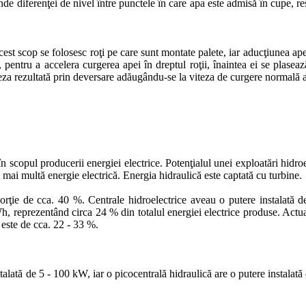
de diferenţei de nivel între punctele în care apa este admisă în cupe, re
cest scop se folosesc roţi pe care sunt montate palete, iar aducţiunea ape
pentru a accelera curgerea apei în dreptul roţii, înaintea ei se plasează
teza rezultată prin deversare adăugându-se la viteza de curgere normală a
n scopul producerii energiei electrice. Potenţialul unei exploatări hidro
e mai multă energie electrică. Energia hidraulică este captată cu turbine.
orţie de cca. 40 %. Centrale hidroelectrice aveau o putere instalată
h, reprezentând circa 24 % din totalul energiei electrice produse. Act
 este de cca. 22 - 33 %.
stalată de 5 - 100 kW, iar o picocentrală hidraulică are o putere instalat