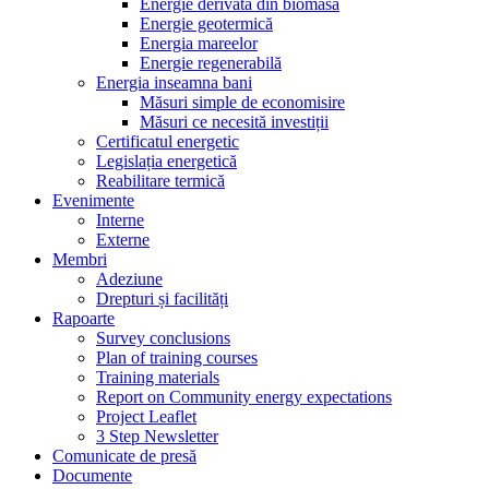
Energie derivată din biomasă
Energie geotermică
Energia mareelor
Energie regenerabilă
Energia inseamna bani
Măsuri simple de economisire
Măsuri ce necesită investiții
Certificatul energetic
Legislația energetică
Reabilitare termică
Evenimente
Interne
Externe
Membri
Adeziune
Drepturi și facilități
Rapoarte
Survey conclusions
Plan of training courses
Training materials
Report on Community energy expectations
Project Leaflet
3 Step Newsletter
Comunicate de presă
Documente