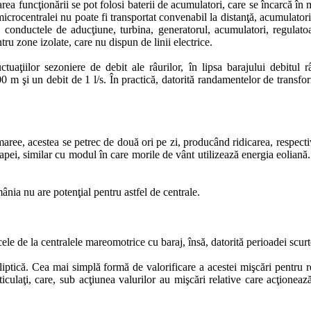
zarea funcţionării se pot folosi baterii de acumulatori, care se încarcă 
icrocentralei nu poate fi transportat convenabil la distanţă, acumulator
e, conductele de aducţiune, turbina, generatorul, acumulatori, regulato
u zone izolate, care nu dispun de linii electrice.
luctuaţiilor sezoniere de debit ale râurilor, în lipsa barajului debitul
 m şi un debit de 1 l/s. În practică, datorită randamentelor de transf
ree, acestea se petrec de două ori pe zi, producând ridicarea, respecti
 apei, similar cu modul în care morile de vânt utilizează energia eoliană.
ia nu are potenţial pentru astfel de centrale.
ele de la centralele mareomotrice cu baraj, însă, datorită perioadei scurt
liptică. Cea mai simplă formă de valorificare a acestei mişcări pentru r
iculaţi, care, sub acţiunea valurilor au mişcări relative care acţione