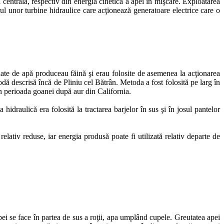
 centrală, respectiv din energia cinetică a apei în mişcare. Exploatarea
rul unor turbine hidraulice care acţionează generatoare electrice care o
onate de apă produceau făină şi erau folosite de asemenea la acţionarea
todă descrisă încă de Pliniu cel Bătrân. Metoda a fost folosită pe larg în
în perioada goanei după aur din California.
 hidraulică era folosită la tractarea barjelor în sus şi în josul pantelor
relativ reduse, iar energia produsă poate fi utilizată relativ departe de
pei se face în partea de sus a roţii, apa umplând cupele. Greutatea apei