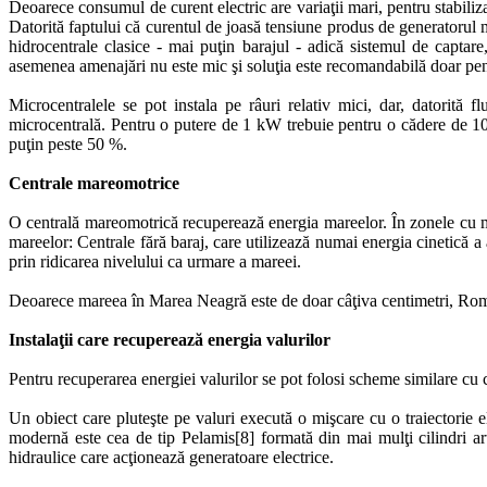
Deoarece consumul de curent electric are variaţii mari, pentru stabili
Datorită faptului că curentul de joasă tensiune produs de generatorul m
hidrocentrale clasice - mai puţin barajul - adică sistemul de captar
asemenea amenajări nu este mic şi soluţia este recomandabilă doar pentr
Microcentralele se pot instala pe râuri relativ mici, dar, datorită f
microcentrală. Pentru o putere de 1 kW trebuie pentru o cădere de 100
puţin peste 50 %.
Centrale mareomotrice
O centrală mareomotrică recuperează energia mareelor. În zonele cu ma
mareelor: Centrale fără baraj, care utilizează numai energia cinetică a
prin ridicarea nivelului ca urmare a mareei.
Deoarece mareea în Marea Neagră este de doar câţiva centimetri, Român
Instalaţii care recuperează energia valurilor
Pentru recuperarea energiei valurilor se pot folosi scheme similare cu c
Un obiect care pluteşte pe valuri execută o mişcare cu o traiectorie e
modernă este cea de tip Pelamis[8] formată din mai mulţi cilindri art
hidraulice care acţionează generatoare electrice.